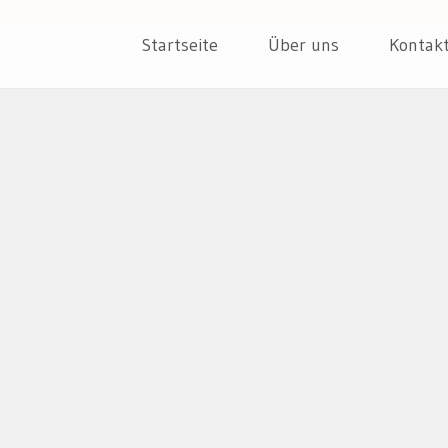
ER
Skip
Startseite
Über uns
Kontak
to
content