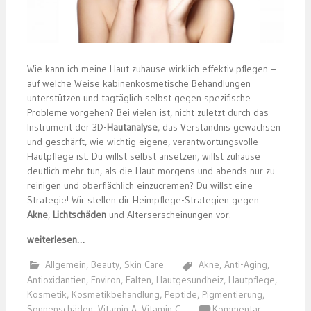
Wie kann ich meine Haut zuhause wirklich effektiv pflegen –
auf welche Weise kabinenkosmetische Behandlungen
unterstützen und tagtäglich selbst gegen spezifische
Probleme vorgehen? Bei vielen ist, nicht zuletzt durch das
Instrument der 3D-
Hautanalyse
, das Verständnis gewachsen
und geschärft, wie wichtig eigene, verantwortungsvolle
Hautpflege ist. Du willst selbst ansetzen, willst zuhause
deutlich mehr tun, als die Haut morgens und abends nur zu
reinigen und oberflächlich einzucremen? Du willst eine
Strategie! Wir stellen dir Heimpflege-Strategien gegen
Akne
,
Lichtschäden
und Alterserscheinungen vor.
weiterlesen…
Allgemein
,
Beauty
,
Skin Care
Akne
,
Anti-Aging
,
Antioxidantien
,
Environ
,
Falten
,
Hautgesundheiz
,
Hautpflege
,
Kosmetik
,
Kosmetikbehandlung
,
Peptide
,
Pigmentierung
,
Sonnenschäden
,
Vitamin A
,
Vitamin C
Kommentar