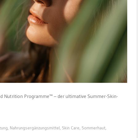
d Nutrition Programme™ – der ultimative Summer-Skin-
zung
,
Nahrungsergänzungsmittel
,
Skin Care
,
Sommerhaut
,