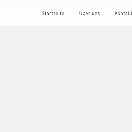
ER
Skip
Startseite
Über uns
Kontak
to
content