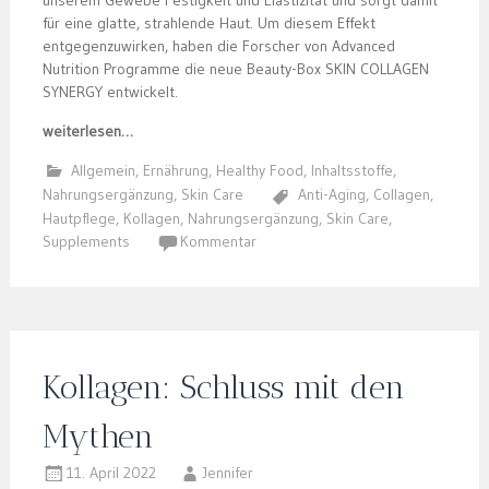
unserem Gewebe Festigkeit und Elastizität und sorgt damit
für eine glatte, strahlende Haut. Um diesem Effekt
entgegenzuwirken, haben die Forscher von Advanced
Nutrition Programme die neue Beauty-Box SKIN COLLAGEN
SYNERGY entwickelt.
weiterlesen…
Allgemein
,
Ernährung
,
Healthy Food
,
Inhaltsstoffe
,
Nahrungsergänzung
,
Skin Care
Anti-Aging
,
Collagen
,
Hautpflege
,
Kollagen
,
Nahrungsergänzung
,
Skin Care
,
Supplements
Kommentar
Kollagen: Schluss mit den
Mythen
11. April 2022
Jennifer