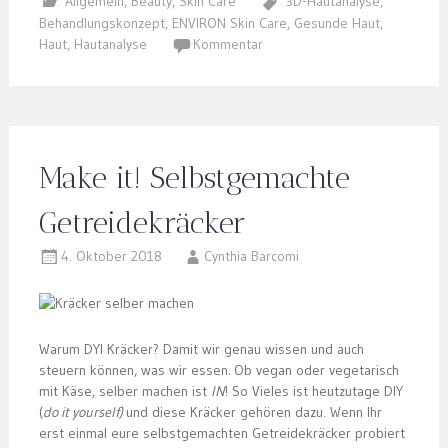
Allgemein
,
Beauty
,
Skin Care
3D-Hautanalyse
,
Behandlungskonzept
,
ENVIRON Skin Care
,
Gesunde Haut
,
Haut
,
Hautanalyse
Kommentar
Make it! Selbstgemachte
Getreidekräcker
4. Oktober 2018
Cynthia Barcomi
Warum DYI Kräcker? Damit wir genau wissen und auch
steuern können, was wir essen
.
Ob vegan oder vegetarisch
mit Käse, selber machen ist
IN
! So Vieles ist heutzutage DIY
(
do it yourself)
und diese Kräcker gehören dazu. Wenn Ihr
erst einmal eure selbstgemachten Getreidekräcker probiert