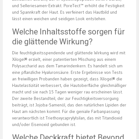
und Selleriesamen-Extrakt. PoreTect™ erhöht die Festigkeit
und Spannkraft der Haut. Es verfeinert das Hautbild und
lässt einen weichen und seidigen Look entstehen.
Welche Inhaltsstoffe sorgen für
die glättende Wirkung?
Die feuchtigkeitsspendende und glättende Wirkung wird mit
Xilogel® erzielt, einer patentierten Mischung aus einem
Polysaccharid aus dem Tamarindenkern. Es handelt sich um
eine pflanzliche Hyaluronsäure. Erste Ergebnisse von Tests
an freiwilligen Probanden haben gezeigt, dass Xilogel® die
Hautelastizität verbessert, die Hautoberfläche gleichmäßiger
macht und sie nach 15 Tagen weniger rau erscheinen lässt.
Der zweite Bestandteil, der zur Feuchtigkeitsversorgung
beiträgt, ist Jojoba-Samenöl, das den natürlichen Lipiden der
Haut am nächsten kommt. Für die geniale Farbanpassung
verantwortlich ist Triethoxycaprylylsilan, das mit Titandioxid
und/oder Eisenoxid gebunden ist.
Welche Deckkraft bietet Beyond