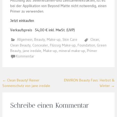
Mischung aus Selleriesamen-und Leinsamenextrakten, ist es
bei der Applikation von Beyond Matte nicht notwendig, einen
Primer zu verwenden.
Jetzt einkaufen
Verkaufspreis 54,00 € inkl. MwSt. (UVP)
Allgemein
,
Beauty
,
Make-up
,
Skin Care
Clean
,
Clean Beauty
,
Concealer
,
Flüssig Make-up
,
Foundation
,
Green
Beauty
,
jane iredale
,
Make-up
,
mineral make-up
,
Primer
Kommentar
Post
←
Clean Beauty! Reiner
ENVIRON Beauty Favs: Herbst &
Sonnenschutz von jane iredale
Winter
→
navigation
Schreibe einen Kommentar