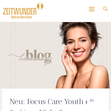
Beauty und Lifestyle Blog
ZEITWUNDER
Skip
to
content
Neu: Focus Care Youth+®