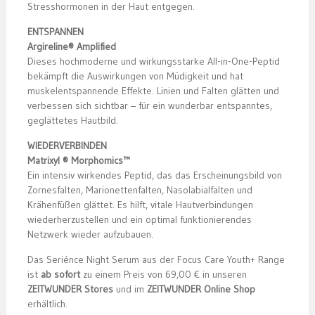
Stresshormonen in der Haut entgegen.
ENTSPANNEN
Argireline® Amplified
Dieses hochmoderne und wirkungsstarke All-in-One-Peptid
bekämpft die Auswirkungen von Müdigkeit und hat
muskelentspannende Effekte. Linien und Falten glätten und
verbessen sich sichtbar – für ein wunderbar entspanntes,
geglättetes Hautbild.
WIEDERVERBINDEN
Matrixyl ® Morphomics™
Ein intensiv wirkendes Peptid, das das Erscheinungsbild von
Zornesfalten, Marionettenfalten, Nasolabialfalten und
Krähenfüßen glättet. Es hilft, vitale Hautverbindungen
wiederherzustellen und ein optimal funktionierendes
Netzwerk wieder aufzubauen.
Das Seriénce Night Serum aus der Focus Care Youth+ Range
ist
ab sofort
zu einem Preis von 69,00 € in unseren
ZEITWUNDER Stores
und im
ZEITWUNDER Online Shop
erhältlich.