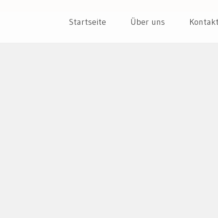
ER
Skip
Startseite
Über uns
Kontak
to
content