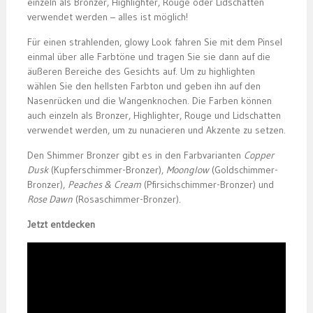
einzeln als Bronzer, Highlighter, Rouge oder Lidschatten
verwendet werden – alles ist möglich!
Für einen strahlenden, glowy Look fahren Sie mit dem Pinsel
einmal über alle Farbtöne und tragen Sie sie dann auf die
äußeren Bereiche des Gesichts auf. Um zu highlighten
wählen Sie den hellsten Farbton und geben ihn auf den
Nasenrücken und die Wangenknochen. Die Farben können
auch einzeln als Bronzer, Highlighter, Rouge und Lidschatten
verwendet werden, um zu nunacieren und Akzente zu setzen.
Den Shimmer Bronzer gibt es in den Farbvarianten
Copper
Dusk
(Kupferschimmer-Bronzer),
Moonglow
(Goldschimmer-
Bronzer),
Peaches & Cream
(Pfirsichschimmer-Bronzer) und
Rose Dawn
(Rosaschimmer-Bronzer).
Jetzt entdecken