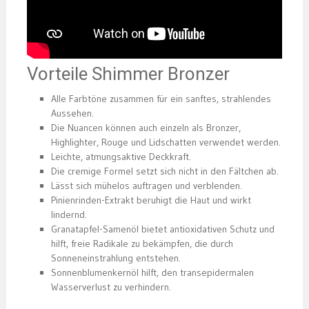
Vorteile Shimmer Bronzer
Alle Farbtöne zusammen für ein sanftes, strahlendes
Aussehen.
Die Nuancen können auch einzeln als Bronzer,
Highlighter, Rouge und Lidschatten verwendet werden.
Leichte, atmungsaktive Deckkraft.
Die cremige Formel setzt sich nicht in den Fältchen ab.
Lässt sich mühelos auftragen und verblenden.
Pinienrinden-Extrakt beruhigt die Haut und wirkt
lindernd.
Granatapfel-Samenöl bietet antioxidativen Schutz und
hilft, freie Radikale zu bekämpfen, die durch
Sonneneinstrahlung entstehen.
Sonnenblumenkernöl hilft, den transepidermalen
Wasserverlust zu verhindern.