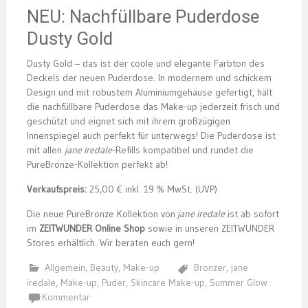
NEU: Nachfüllbare Puderdose
Dusty Gold
Dusty Gold – das ist der coole und elegante Farbton des
Deckels der neuen Puderdose. In modernem und schickem
Design und mit robustem Aluminiumgehäuse gefertigt, hält
die nachfüllbare Puderdose das Make-up jederzeit frisch und
geschützt und eignet sich mit ihrem großzügigen
Innenspiegel auch perfekt für unterwegs! Die Puderdose ist
mit allen
jane iredale
-Refills kompatibel und rundet die
PureBronze-Kollektion perfekt ab!
Verkaufspreis:
25,00 € inkl. 19 % MwSt. (UVP)
Die neue PureBronze Kollektion von
jane iredale
ist ab sofort
im
ZEITWUNDER Online Shop
sowie in unseren ZEITWUNDER
Stores erhältlich. Wir beraten euch gern!
Allgemein
,
Beauty
,
Make-up
Bronzer
,
jane
iredale
,
Make-up
,
Puder
,
Skincare Make-up
,
Summer Glow
Kommentar