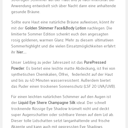
Anwendung entwickelt sich über Nacht dann eine anhaltende
gesunde Bräune.
Sollte eure Haut eine natürliche Bräune aufweisen, könnt ihr
mit der
Golden Shimmer Face&Body Lotion
nachlegen. Die
limitierte Sommer Edition schenkt euch den angesagten
rosig goldenen, warmen Glanz. Mehr zu diesem ultimativen
Sommerhighlight und die vielen Einsatzmöglichkeiten erfahrt
ihr
hier…
Unser Liebling zu jeder Jahreszeit ist das
PurePressed
Powder
. Es bietet eine leichte matte Abdeckung, ist frei von
synthetischen Chemikalien, Ölfrei, federleicht auf der Haut
und bis zu 40 Minuten wasserresistent. Außerdem bietet
das Puder einen trockenen Sonnenschutz (LSF 20 UVA/UVB).
Für einen leichten natürlichen Schimmer auf den Augen ist
der
Liquid Eye Shere Champagne Silk
ideal. Der schnell
trocknende flüssige Eye Shadow krümelt nicht und deckt
super Augenschatten oder sichtbare Venen auf dem Lid ab.
Dieser tolle Lidschatten setzt langanhaltende und frische
Akzente und kann auch mit gepressten Eye Shadows