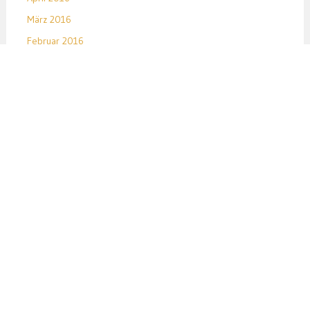
März 2016
Februar 2016
Januar 2016
Dezember 2015
November 2015
Oktober 2015
September 2015
August 2015
Juli 2015
Juni 2015
Mai 2015