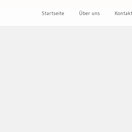
ER
Skip
Startseite
Über uns
Kontak
to
content