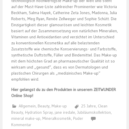
technologisch hochwertigste Make-up der Welt und steht
auf der Must-Have-Liste zahlreicher Prominenter wie Victoria
Beckham, Salma Hayek, Catherine Zeta Jones, Madonna, Julia
Roberts, Meg Ryan, Renée Zellweger und Sophie Schütt. Die
Einzigartigkeit dieser glamourösen und leichten Kosmetik
basiert auf der Zusammensetzung von natürlichen Mineralien,
Vitaminen und Antioxidantien und verzichtet im Unterschied
zu konventionellen Kosmetika auf alle belastenden
Zusatzstoffe wie chemische Konservierungs- und Farbstoffe,
synthetische Duftstoffe, Füller und Bindemittel. Das Make-up
mit dem höchsten Grad an pharmazeutischer Qualität ist so
wirksam und „gesund”, dass es von Dermatologen und
plastischen Chirurgen als „medizinisches Make-up”
empfohlen wird.
Hier
gelangst du zu den Produkten in unserem ZEITWUNDER
Online Shop!
Allgemein
,
Beauty
,
Make-up
25 Jahre
,
Clean
Beauty
,
Hydration Spray
,
jane iredale
,
Jubiläumskollektion
,
mineral make-up
,
Mineralkosmetik
,
Puder
Kommentar