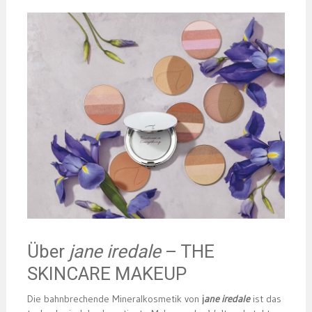
Über
ja
ne iredale
– THE
SKINCARE MAKEUP
Die bahnbrechende Mineralkosmetik von
j
ane iredale
ist das