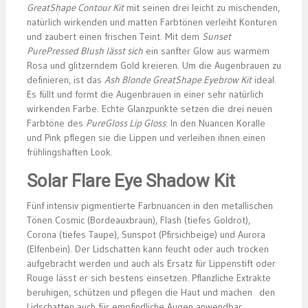
GreatShape Contour Kit
mit seinen drei leicht zu mischenden,
natürlich wirkenden und matten Farbtönen verleiht Konturen
und zaubert einen frischen Teint. Mit dem
Sunset
PurePressed Blush lässt sich
ein sanfter Glow aus warmem
Rosa und glitzerndem Gold kreieren. Um die Augenbrauen zu
definieren, ist das
Ash Blonde GreatShape Eyebrow Kit
ideal.
Es füllt und formt die Augenbrauen in einer sehr natürlich
wirkenden Farbe. Echte Glanzpunkte setzen die drei neuen
Farbtöne des
PureGloss Lip Gloss
: In den Nuancen Koralle
und Pink pflegen sie die Lippen und verleihen ihnen einen
frühlingshaften Look.
Solar Flare Eye Shadow Kit
Fünf intensiv pigmentierte Farbnuancen in den metallischen
Tönen Cosmic (Bordeauxbraun), Flash (tiefes Goldrot),
Corona (tiefes Taupe), Sunspot (Pfirsichbeige) und Aurora
(Elfenbein). Der Lidschatten kann feucht oder auch trocken
aufgebracht werden und auch als Ersatz für Lippenstift oder
Rouge lässt er sich bestens einsetzen. Pflanzliche Extrakte
beruhigen, schützen und pflegen die Haut und machen den
Lidschatten auch für empfindliche Augen anwendbar.