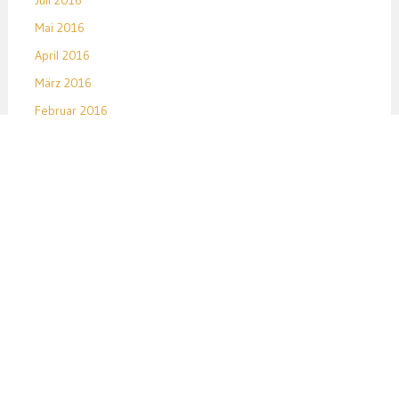
Juli 2016
Mai 2016
April 2016
März 2016
Februar 2016
Januar 2016
Dezember 2015
November 2015
Oktober 2015
September 2015
August 2015
Juli 2015
Juni 2015
Mai 2015