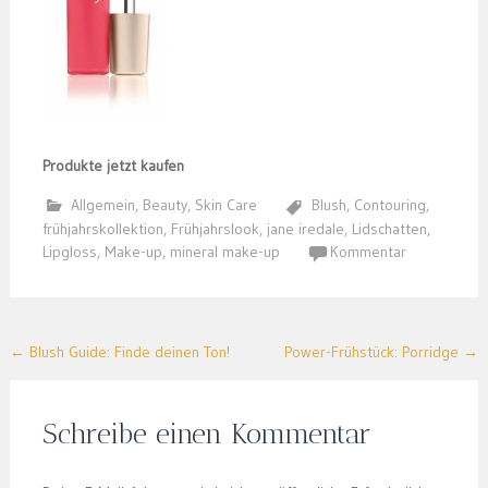
Produkte jetzt kaufen
Allgemein
,
Beauty
,
Skin Care
Blush
,
Contouring
,
frühjahrskollektion
,
Frühjahrslook
,
jane iredale
,
Lidschatten
,
Lipgloss
,
Make-up
,
mineral make-up
Kommentar
Post
←
Blush Guide: Finde deinen Ton!
Power-Frühstück: Porridge
→
navigation
Schreibe einen Kommentar